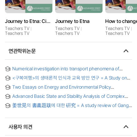
Journey to Etna: Civil Protection
Journey to Etna
Teachers TV
Teachers TV
Teachers TV
Teachers TV
Teachers TV
Teachers TV
연관학위논문
Numerical investigation into transport phenomena of
subcooled and saturated flow boiling in large length-to-
<구복여행>의 생태론적 인식과 교육 방안 연구 = A Study on
diameter ratio micro-channel heat sinks = 직경 대 길이 비가
Ecological Perspectives in Gubok Yeohaeng (Journey to
큰 마이크로 채널 히트 싱크 내부 과냉각 및 포화 비등 유동의
Two Essays on Energy and Environmental Policy
Seek Fortune) and Its Pedagogical Applications
이송 현상에 대한 수치적인 연구
(Measuring the Economic Benefits from Reducing PM10
Advanced Basic State and Stability Analysis of Complex
Emissions and Analyzing the Economic Impacts of the Bio-
Hypersonic Geometries
gas Supply Sector)
姜世晃의 書畵題跋에 대한 硏究 = A study review of Gang
se-hwang’s oriental art and Calligraphy
사용자 의견