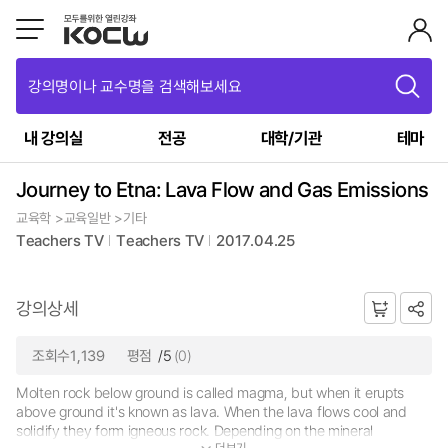
강의명이나 교수명을 검색해보세요
내 강의실
전공
대학/기관
테마
Journey to Etna: Lava Flow and Gas Emissions
교육학 >교육일반 >기타
Teachers TV
Teachers TV
2017.04.25
강의상세
조회수1,139
평점
/5
(0)
Molten rock below ground is called magma, but when it erupts
above ground it's known as lava. When the lava flows cool and
solidify they form igneous rock. Depending on the mineral
더보기