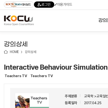
로
로
로
바
로그인
이용가이드
대시보드
가
가
가
로
기
기
기
가
(skip
기
to
강의
content)
대학
강의상세
기관
HOME
강의상세
전공
Interactive Behaviour Simulation
테마
Teachers TV
Teachers TV
주제분류
교육학 >교육일반
등록일자
2017.04.25