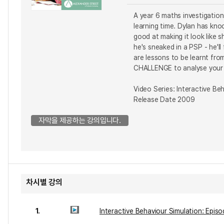
A year 6 maths investigation
learning time. Dylan has kno
good at making it look like s
he's sneaked in a PSP - he'll
are lessons to be learnt fr
CHALLENGE to analyse your 
Video Series: Interactive Be
Release Date 2009
자막을 제공하는 강의입니다.
차시별 강의
1.
Interactive Behaviour Simulation: Epis