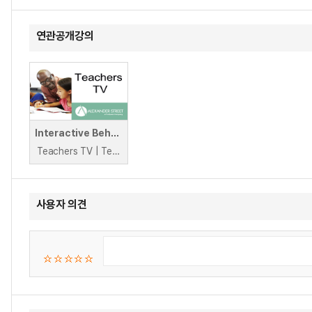
연관공개강의
Interactive Behaviour Simulation - Paul Dix's Fixes: Episode 20
Teachers TV | Teachers TV
사용자 의견