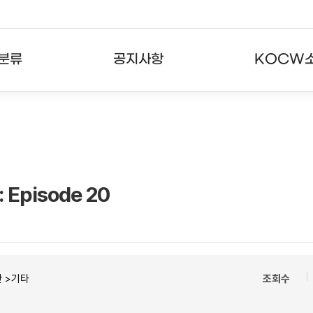
분류
공지사항
KOCW
강의
공지사항
KOCW란
강의
뉴스레터
활용안내
분야
주요통계현황
발자취
: Episode 20
강의
서비스도움말
고객센터
 >기타
조회수