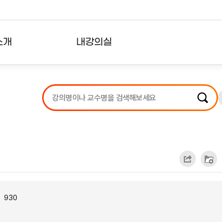
소개
내강의실
?
강의리스트
수강확인증강의
사용자의견
내강의클립
930