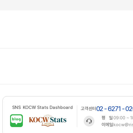
SNS
KOCW Stats Dashboard
02 - 6271 - 0
고객센터
평 일
09:00 ~ 1
이메일
kocw@ris