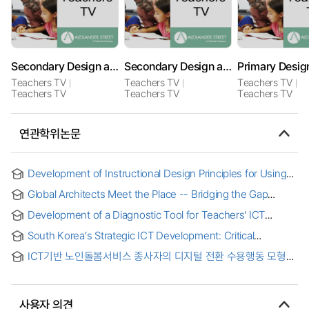
Secondary Design and Technology
Secondary Design and Technology
Teachers TV
Teachers TV
Teachers TV
Teachers TV
Teachers TV
Teachers TV
연관학위논문
Development of Instructional Design Principles for Using
ICT in the Context of Secondary Schools in Bangladesh =
Global Architects Meet the Place -- Bridging the Gap
방글라데시 중등학교 맥락에서의 ICT 활용을 위한 교수설계원리
through Information and Communication Technology
개발연구
Development of a Diagnostic Tool for Teachers' ICT
Teaching Competency in Chinese Primary and Secondary
South Korea’s Strategic ICT Development: Critical
Schools = 중국 초ㆍ중등교사의 ICT 교수역량 진단도구 개발
Reassessment on CDMA and WiBro Mobile Technology =
ICT기반 노인돌봄서비스 종사자의 디지털 전환 수용행동 모형
한국의 전략적인 정보통신기술(ICT) 진화: CDMA 및 와이브로
연구 : 통합기술수용이론(UTAUT)을 중심으로 = A Study on
(WiBro)에 대한 재분석
the Acceptance Behavior Model of Digital Transformation
by ICT-based Elderly Care Service Workers - Focusing on
사용자 의견
the Unified Theory of Acceptance and Use of