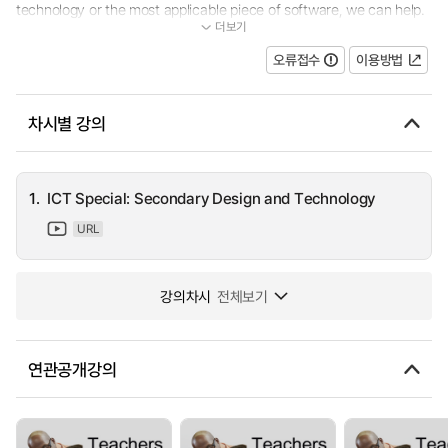
technology or the most applicable piece of software, we can help.
더보기
Each week, we ask teachers to try out resources in their classro...
오류접수
이용방법
차시별 강의
1.
ICT Special: Secondary Design and Technology
URL
강의차시
전체보기
연관공개강의