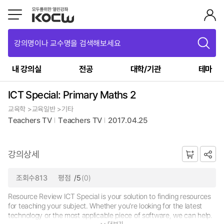
강의명이나 교수명을 검색해보세요
내 강의실
전공
대학/기관
테마
ICT Special: Primary Maths 2
교육학 >교육일반 >기타
Teachers TV
Teachers TV
2017.04.25
강의상세
조회수813
평점
/5
(0)
Resource Review ICT Special is your solution to finding resources
for teaching your subject. Whether you're looking for the latest
technology or the most applicable piece of software, we can help.
더보기