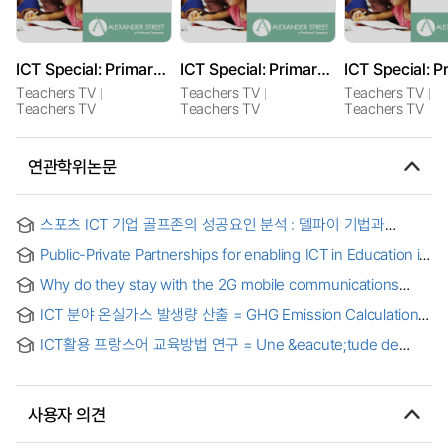
ICT Special: Primary English 2
ICT Special: Primary History 2
Teachers TV
Teachers TV
Teachers TV
Teachers TV
Teachers TV
Teachers TV
연관학위논문
스포츠 ICT 기업 골프존의 성공요인 분석 : 델파이 기법과
TAM2를 중심으로 = Analysis of the Success Factors of
Public-Private Partnerships for enabling ICT in Education in
GOLFZON as a Sports ICT Company : Focusing on the
the Philippines
Delphi Technique and TAM2
Why do they stay with the 2G mobile communications
service? : focusing on the Korean consumers of the 2G
ICT 분야 온실가스 발생량 산출 = GHG Emission Calculation
mobile communications service
in ICT Sector
ICT활용 프랑스어 교육방법 연구 = Une &eacute;tude de
l'enseignement du fran&ccedil;ais par TIC
사용자 의견