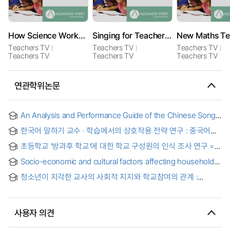
How Science Works: Chasing the Wind
Singing for Teachers: Strategies in the Classroom
Teachers TV
Teachers TV
Teachers TV
Teachers TV
Teachers TV
Teachers TV
연관학위논문
An Analysis and Performance Guide of the Chinese Song
Cycle Ah! How Happy and Two Selected Songs: Night
한국어 말하기 교수 · 학습에서의 상호작용 전략 연구 : 중국어권
Thoughts, and A Journey in the Snow by Yunqing Zhang
학습자를 대상으로 : focusing on Chinese KFL learners =
초등학교 '방과후 학교'에 대한 학교 구성원의 인식 조사 연구 =
(A)study on the verbal interaction strategy in Korean
(A) survey study on the perceptions of teacher, parents,
speaking teaching and learning
Socio-economic and cultural factors affecting household
and students ragarding elementry after-school programs
solid waste generation in Cao Lanh City, Dong Thap
청소년이 지각한 교사의 사회적 지지와 학교참여의 관계 :
Province, Viet Nam
학급풍토와 정당한 세상에 대한 믿음의 다중매개효과
사용자 의견