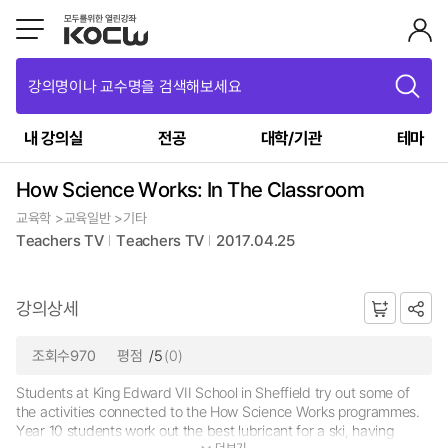
강의명이나 교수명을 검색해보세요
내 강의실
전공
대학/기관
테마
How Science Works: In The Classroom
교육학 >교육일반 >기타
Teachers TV
Teachers TV
2017.04.25
강의상세
조회수970
평점
/5
(0)
Students at King Edward VII School in Sheffield try out some of
the activities connected to the How Science Works programmes.
Year 10 students work out the best lubricant for a ski, having
더보기