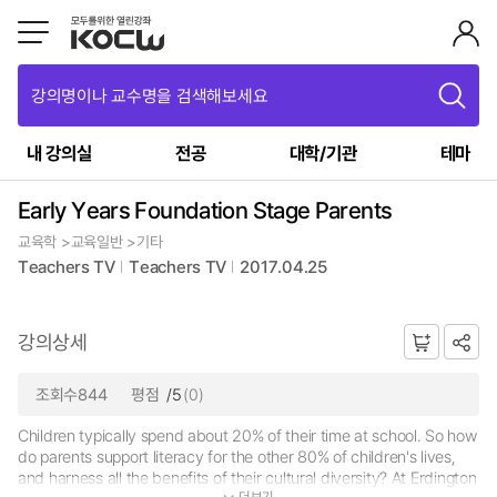
강의명이나 교수명을 검색해보세요
내 강의실
전공
대학/기관
테마
Early Years Foundation Stage Parents
교육학 >교육일반 >기타
Teachers TV
Teachers TV
2017.04.25
강의상세
조회수844
평점
/5
(0)
Children typically spend about 20% of their time at school. So how
do parents support literacy for the other 80% of children's lives,
and harness all the benefits of their cultural diversity? At Erdington
더보기