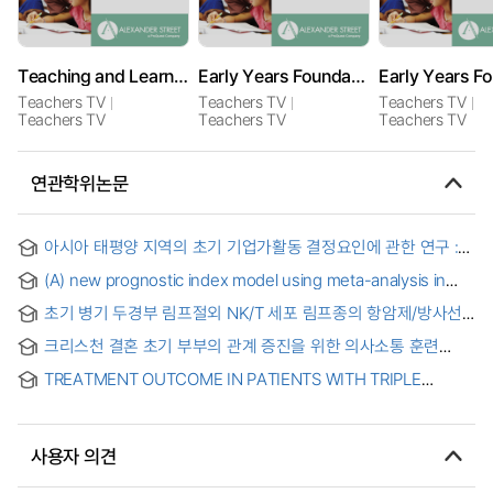
Teaching and Learning: Early Years Foundation Stage
Early Years Foundation Stage Teaching and Learning
Teachers TV
Teachers TV
Teachers TV
Teachers TV
Teachers TV
Teachers TV
연관학위논문
아시아 태평양 지역의 초기 기업가활동 결정요인에 관한 연구 :
GEM 데이터를 중심으로 = A Study on the Determinants of
(A) new prognostic index model using meta-analysis in
Total Early-Stage Entrepreneurial Activity in the Asia-Pacific
early-stage epithelial ovarian cancer
Region : Focusing on GEM Data
초기 병기 두경부 림프절외 NK/T 세포 림프종의 항암제/방사선
병합 치료 성적 = Treatment Outcome of Early Stage Head
크리스천 결혼 초기 부부의 관계 증진을 위한 의사소통 훈련
and Neck Extranodal NK/T-cell Lymphoma by Combined
프로그램 개발 : 언어를 중심으로 = Communication training
Chemoradiotherapy
TREATMENT OUTCOME IN PATIENTS WITH TRIPLE
program for christian couples to improve their relationship
NEGATIVE EARLY STAGE BREAST CANCERS COMPARED
on their early marital stage : focusing on language
WITH OTHER MOLECULAR SUBTYPES = 조기 유방암
환자에서 TRIPLE NEGATIVE 유형과 다른 분자 유형 환자의
사용자 의견
치료 결과 비교