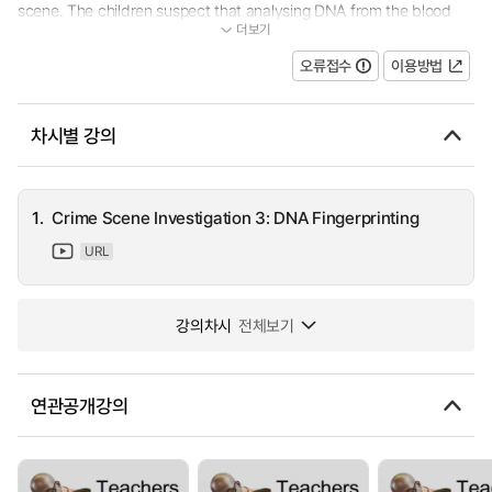
scene. The children suspect that analysing DNA from the blood
더보기
samples could nail the suspect, but is this possible to achieve in t...
오류접수
이용방법
차시별 강의
1.
Crime Scene Investigation 3: DNA Fingerprinting
URL
강의차시
전체보기
연관공개강의