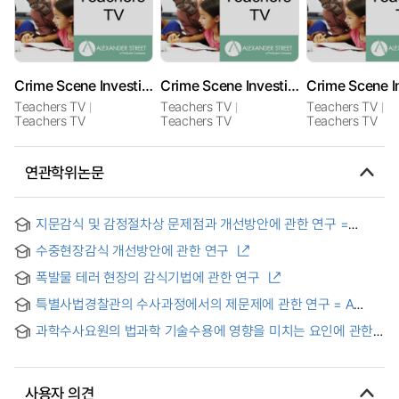
Crime Scene Investigation 2: Collecting the Evidence
Crime Scene Investigation 1: Planning the Crime
Teachers TV
Teachers TV
Teachers TV
Teachers TV
Teachers TV
Teachers TV
연관학위논문
지문감식 및 감정절차상 문제점과 개선방안에 관한 연구 =
Procedures for Fingerprint Identification and Examination:
수중현장감식 개선방안에 관한 연구
A look back and A path forward
폭발물 테러 현장의 감식기법에 관한 연구
특별사법경찰관의 수사과정에서의 제문제에 관한 연구 = A
study of problems in the investigative process of Special
과학수사요원의 법과학 기술수용에 영향을 미치는 요인에 관한
judicial police officers
연구 : 확장된 기술수용모형을 중심으로
사용자 의견