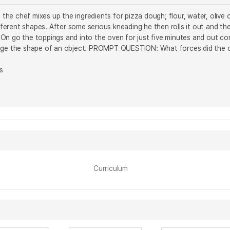
c the chef mixes up the ingredients for pizza dough; flour, water, olive oi
ifferent shapes. After some serious kneading he then rolls it out and th
sh. On go the toppings and into the oven for just five minutes and out
ange the shape of an object. PROMPT QUESTION: What forces did the c
s
Curriculum