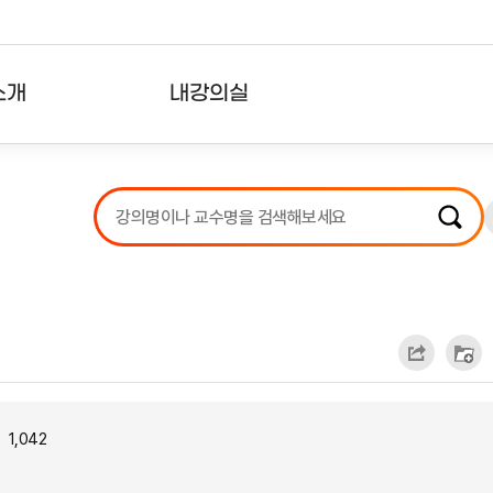
소개
내강의실
?
강의리스트
수강확인증강의
사용자의견
내강의클립
1,042