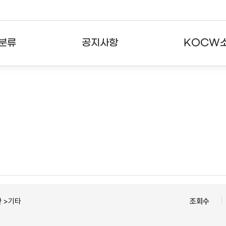
분류
공지사항
KOCW
강의
공지사항
KOCW란
강의
뉴스레터
활용안내
분야
주요통계현황
발자취
강의
서비스도움말
고객센터
 >기타
조회수