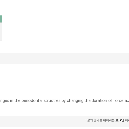
실험적 치아이동에서 힘의 적용시간 변화에 따른 치아이동량 및 조직학적 변화 = (A)study on the amount of tooth movement and histologic changes in the periodontal structres by ch