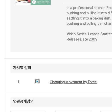
In a professional kitchen Eri
pushing and pulling it into d
settling it into a baking di
pushing and pulling can ch
Video Series: Lesson Starter
Release Date 2009
차시별 강의
1.
Changing Movement by Force
연관공개강의