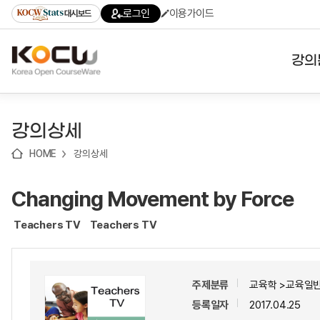
로
로
로
바
로그인
이용가이드
대시보드
가
가
가
로
기
기
기
가
(skip
기
to
강의
content)
대학
강의상세
기관
HOME
강의상세
전공
Changing Movement by Force
테마
Teachers TV
Teachers TV
주제분류
교육학 >교육일반
등록일자
2017.04.25