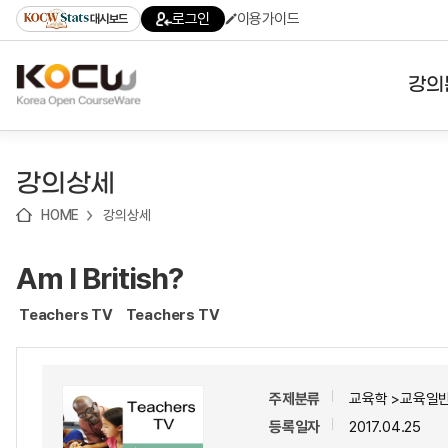
로
로
로
바
로그인
이용가이드
대시보드
가
가
가
로
기
기
기
가
(skip
기
to
강의
content)
대학
강의상세
기관
HOME
강의상세
전공
Am I British?
테마
Teachers TV
Teachers TV
주제분류
교육학 >교육일반
등록일자
2017.04.25