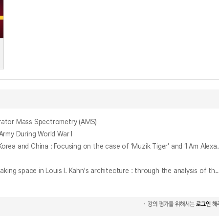
ator Mass Spectrometry (AMS)
rmy During World War I
한중 캐릭터산업 비교 연구 : '무직타이거’ 와 ‘나는 뚱뚱한 호랑이가 아니다’ 사례를 중심으로 = A Comparativ
루이스 칸 건축의 공간 구축 방식에 관한 연구 : 예일대학 영국 미술 센터의 공간 분석을 중심으로 = (A) study on the architectonic method of the making space in Louis I. Kahn's architecture : through the an