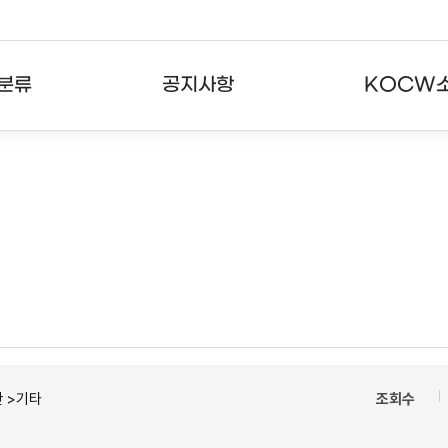
분류
공지사항
KOCW
강의
공지사항
KOCW란
강의
뉴스레터
활용안내
분야
주요통계현황
발자취
강의
서비스도움말
고객센터
 >기타
조회수