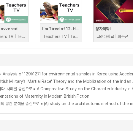
Bovvered
I'm Tired of 12-Hour Days
양자역학I
Teachers TV | Teachers TV
Teachers TV | Teachers TV
고려대학교 | 최준곤
s of 129I/127I for environmental samples in Korea using Acceler
ary's 'Martial Race' Theory and the Mobilization of the Indian A
ntations of Maternity in Modern British Fiction