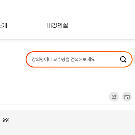
소개
내강의실
?
강의리스트
수강확인증강의
사용자의견
내강의클립
991