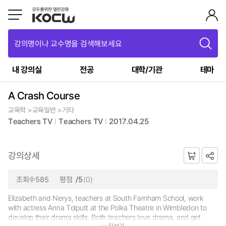
강의명이나 교수명을 검색해보세요
내 강의실
전공
대학/기관
테마
A Crash Course
교육학 >교육일반 >기타
Teachers TV
Teachers TV
2017.04.25
강의상세
조회수585
평점
/5
(0)
Elizabeth and Nerys, teachers at South Farnham School, work
with actress Anna Tolputt at the Polka Theatre in Wimbledon to
develop their drama skills. Both teachers love drama, and get
더보기