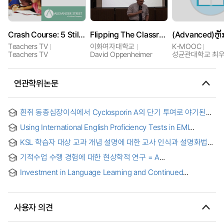
Crash Course: 5 Still Pictures
Flipping The Classroom: A Comparative Equality Web Course
Teachers TV
이화여자대학교
K-MOOC
Teachers TV
David Oppenheimer
성균관대학교 최
연관학위논문
흰쥐 동종심장이식에서 Cyclosporin A의 단기 투여로 야기된
Tolerance에 대한 연구= = Studies on tolerance induced by
Using International English Proficiency Tests in EMI
short course therapy of cyclosporin A in cardiac allografts
Contexts: A Comparison of Tasks and Student
in rat
KSL 학습자 대상 교과 개념 설명에 대한 교사 인식과 설명화법
Performance on TOEFL iBT Writing Tasks and Course
양상 연구 = A Study on The Teachers' Perception and
Assignments in Korean Universities [electronic resource]
기적수업 수행 경험에 대한 현상학적 연구 = A
Aspects of Explanation for Course Content Concepts in
Phenomenological Research on the Experiences of the
KSL Classrooms
Investment in Language Learning and Continued
Practice of A Course in Miracles
Language Study at a U.S. University: A Narrative Inquiry
사용자 의견