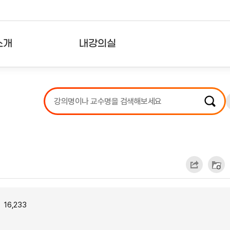
소개
내강의실
?
강의리스트
수강확인증강의
사용자의견
내강의클립
16,233