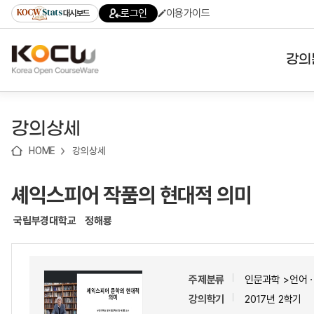
로
로
로
바
로그인
이용가이드
대시보드
가
가
가
로
기
기
기
가
(skip
기
to
강의
content)
대학
강의상세
기관
HOME
강의상세
전공
셰익스피어 작품의 현대적 의미
테마
국립부경대학교
정해룡
주제분류
인문과학 >언어
강의학기
2017년 2학기