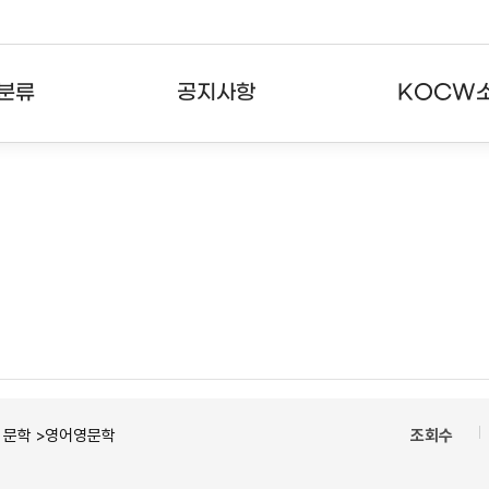
분류
공지사항
KOCW
강의
공지사항
KOCW란
강의
뉴스레터
활용안내
분야
주요통계현황
발자취
강의
서비스도움말
고객센터
ㆍ문학 >영어영문학
조회수