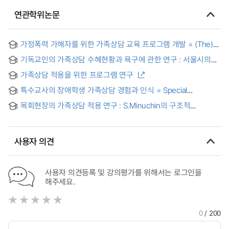
연관학위논문
가정폭력 가해자를 위한 가족상담 교육 프로그램 개발 = (The)
family counselling education program for family violence
기독교인의 가족상담 수혜현황과 욕구에 관한 연구 : 서울시의
assailant
한국기독교장로회에 소속된 旣婚者를 중심으로
가족상담 적용을 위한 프로그램 연구
특수교사의 장애학생 가족상담 경험과 인식 = Special
Education Teachers’ Experiences and Perception of Family
목회현장의 가족상담 적용 연구 : S.Minuchin의 구조적
Counseling for Students with Disabilities
가족상담을 중심으로
사용자 의견
사용자 의견등록 및 강의평가를 위해서는 로그인을
해주세요.
0
/ 200