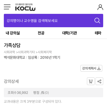
강의명이나 교수명을 검색해보세요
내 강의실
전공
대학/기관
테마
가족상담
사회과학 >사회과학기타 >사회복지학
백석문화대학교
임상록
2016년 1학기
강의계획서
강의상세
조회수36,992
평점
/5
(0)
교과내용은 크게 3부분으로 구성되어 있다.