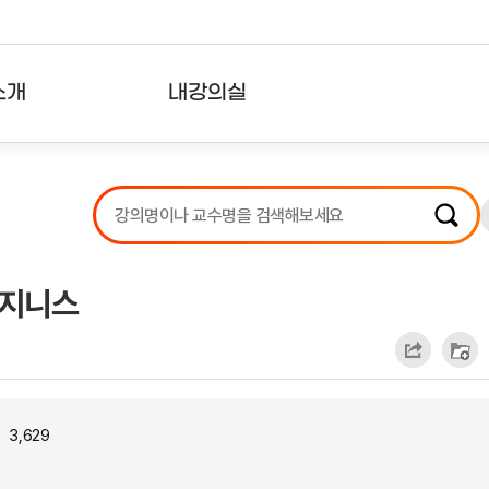
소개
내강의실
?
강의리스트
수강확인증강의
사용자의견
비지니스
내강의클립
3,629