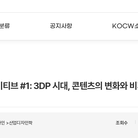
분류
공지사항
KOCW
강의
공지사항
KOCW란
강의
뉴스레터
활용안내
분야
주요통계현황
발자취
티브 #1: 3DP 시대, 콘텐츠의 변화와 
강의
서비스도움말
고객센터
자인 >산업디자인학
조회수