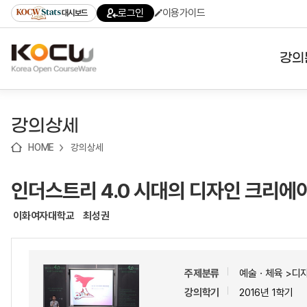
로
로
로
바
로그인
이용가이드
대시보드
가
가
가
로
기
기
기
가
(skip
기
to
강의
content)
대학
강의상세
기관
HOME
강의상세
전공
인더스트리 4.0 시대의 디자인 크리에이
테마
이화여자대학교
최성권
주제분류
예술ㆍ체육 >디
강의학기
2016년 1학기