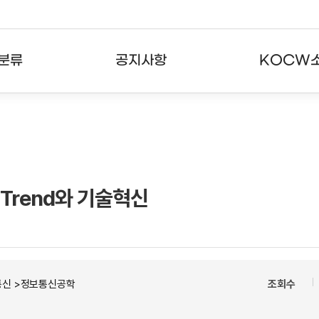
분류
공지사항
KOCW
강의
공지사항
KOCW란
강의
뉴스레터
활용안내
분야
주요통계현황
발자취
 Trend와 기술혁신
강의
서비스도움말
고객센터
통신 >정보통신공학
조회수