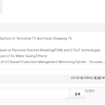
m of Terrestrial TV and Home Shopping TV
 on Personal Oriented Modeling(POM) and ICT/IoT technologies
s of Its Water Saving Effects
IoT 기반의 생산관리 모니터링 시스템 구축및 적용에 관한 연구 : N사의 스피드게이트를 중심으로 = A Study on The Establishment and Application of IoT-Based Production Management Monitoring System - Focused on the Compan
0
/200