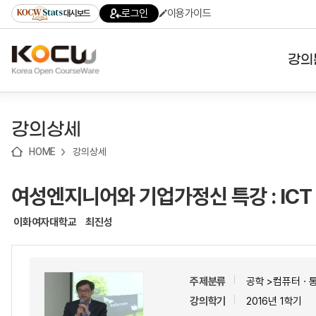
로
로
로
바
로그인
이용가이드
대시보드
가
가
가
로
기
기
기
가
(skip
기
to
강의
content)
대학
강의상세
기관
HOME
강의상세
전공
여성엔지니어와 기업가정신 특강 : ICT
테마
이화여자대학교
최진성
주제분류
공학 >컴퓨터ㆍ
강의학기
2016년 1학기