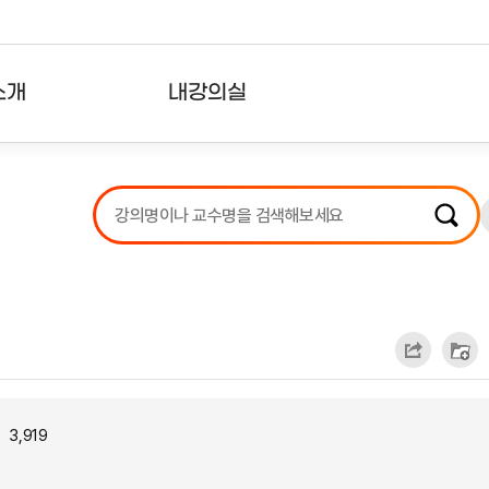
소개
내강의실
?
강의리스트
수강확인증강의
사용자의견
내강의클립
3,919