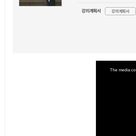
강의계획서
강의계획서
This
is
a
The media cou
modal
window.