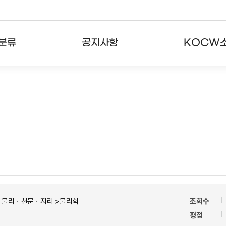
분류
공지사항
KOCW
강의
공지사항
KOCW란
강의
뉴스레터
활용안내
분야
주요통계현황
발자취
강의
서비스도움말
고객센터
ㆍ물리ㆍ천문ㆍ지리 >물리학
조회수
평점