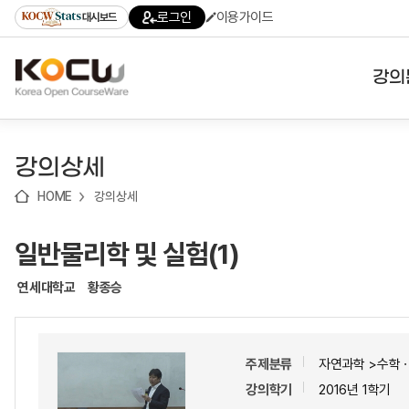
로
로
로
바
로그인
이용가이드
대시보드
가
가
가
로
기
기
기
가
(skip
기
to
강의
content)
대학
강의상세
기관
HOME
강의상세
전공
일반물리학 및 실험(1)
테마
연세대학교
황종승
주제분류
자연과학 >수학
강의학기
2016년 1학기