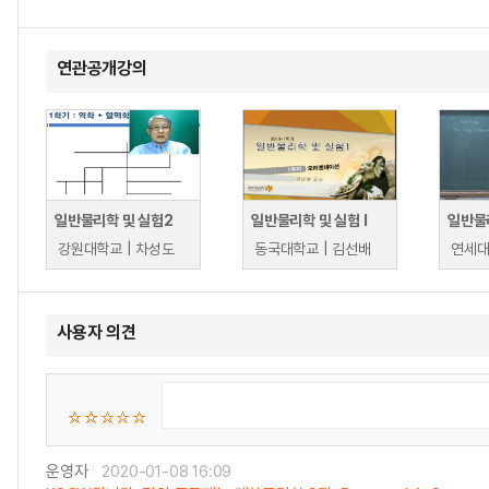
연관공개강의
일반물리학 및 실험2
일반물리학 및 실험 I
일반물리
강원대학교 | 차성도
동국대학교 | 김선배
연세대
사용자 의견
운영자
2020-01-08 16:09