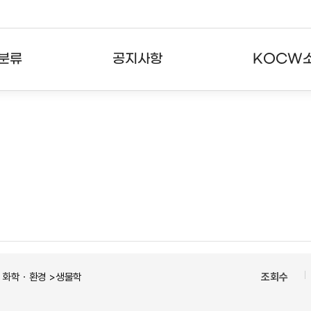
분류
공지사항
KOCW
강의
공지사항
KOCW란
강의
뉴스레터
활용안내
분야
주요통계현황
발자취
강의
서비스도움말
고객센터
ㆍ화학ㆍ환경 >생물학
조회수