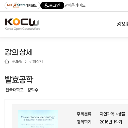
로
로
로
바
로그인
이용가이드
대시보드
가
가
가
로
기
기
기
가
(skip
기
to
강의
content)
대학
강의상세
기관
HOME
강의상세
전공
발효공학
테마
건국대학교
강학수
주제분류
자연과학 >생물
강의학기
2016년 1학기