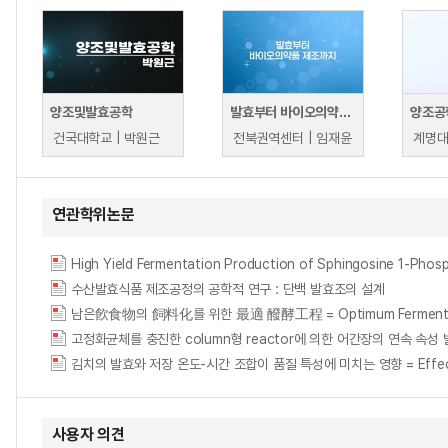
양조및발효공학
발효부터 바이오의약품 제조까지
양조공
건국대학교 | 박원근
전북권역센터 | 임재윤
연관학위논문
수산발효식품 제조공정의 공학적 연구 : 단백 발효조의 설계
남은飮食物의 飼料化를 위한 最適 醱酵工程 = Optimum Fermentation P
고정화균체를 충진한 column형 reactor에 의한 어간장의 연속 속성 발효 = Conti
김치의 발효와 저장 온도-시간 조합이 품질 특성에 미치는 영향 = Effect of temp
사용자 의견