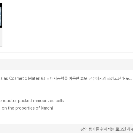
High Yield Fermentation Production of Sphingosine 1-Phosphate in Yeast Strains by Using Metabolic Engineering and Efficacy Tests as Cosmetic Materials = 대사공학을 이용한 효모 균주에서의 스핑고신 1-포스페이트 고수율 발효 생산 및 화장품 소재를 위한 효능 평가
actor packed immobilized cells
 the properties of kimchi
강의 평가를 위해서는
로그인
해주