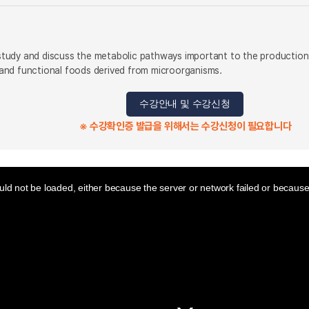
l study and discuss the metabolic pathways important to the production
and functional foods derived from microorganisms.
수강안내 및 수강신청
※ 수강확인증 발급을 위해서는 수강신청이 필요합니다
ld not be loaded, either because the server or network failed or because 