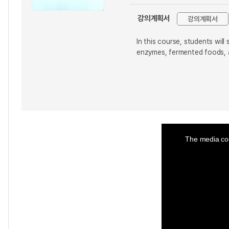
강의계획서
강의계획서
In this course, students wil
enzymes, fermented foods, 
This
is
a
The media cou
modal
window.