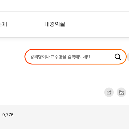
소개
내강의실
?
강의리스트
수강확인증강의
사용자의견
내강의클립
9,776