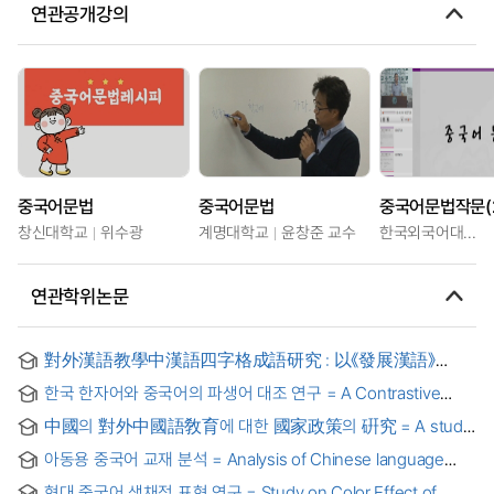
연관공개강의
중국어문법
중국어문법
중국어문법작문(
창신대학교
위수광
계명대학교
윤창준 교수
한국외국어대학교
연관학위논문
對外漢語教學中漢語四字格成語研究 : 以《發展漢語》
教材為例 = Study on Chinese Four-Character Idioms in
한국 한자어와 중국어의 파생어 대조 연구 = A Contrastive
Teaching Chinese as a Foreign Language : Taking the
Study on the Derivation of Sino-Korean and the Chinese
Textbook Developing Chinese as an Example = 중국어
中國의 對外中國語敎育에 대한 國家政策의 硏究 = A study
Language
교육에서의 故事成語 활용 방안 연구 : 『發展漢語』 교재를
on the China's policy of Chinese language education for
중심으로
아동용 중국어 교재 분석 = Analysis of Chinese language
foreigners
textbooks for children
현대 중국어 색채적 표현 연구 = Study on Color Effect of