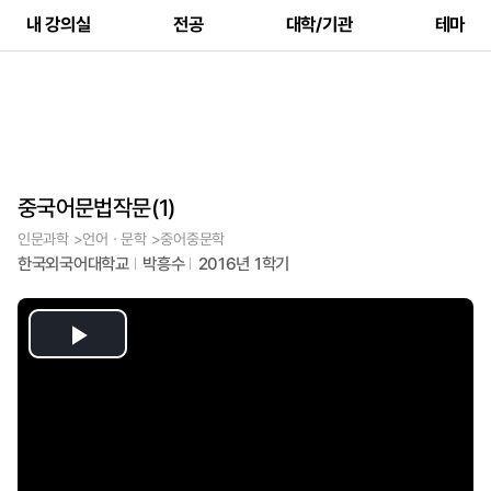
내 강의실
전공
대학/기관
테마
중국어문법작문(1)
인문과학 >언어ㆍ문학 >중어중문학
한국외국어대학교
박흥수
2016년 1학기
Play
Video