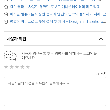
조종성과 횡방향 안정성 향상을 위한 타이어-노면 정보 독립적
기능, 상지 안정성 및 어깨 근력에 미치는 영향 = Effects of a 4-
후륜 조향 제어
칼만 필터를 사용한 유연한 로보트 매니플레이터의 피드백 제어
week Biofeedback Training on Upper Extremity Function,
Stability, and Shoulder Strength in Male CrossFit
퍼스널 컴퓨터를 이용한 전자식 엔진의 연료와 점화시기 제어
Enthusiasts
병렬형 마이크로 로봇의 설계 및 제어 = Design and control of
a parallel-type micro robot
사용자 의견
사용자 의견등록 및 강의평가를 위해서는 로그인을
해주세요.
0
/ 200