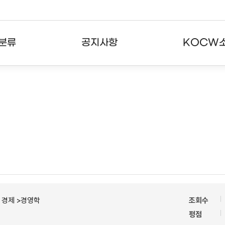
분류
공지사항
KOCW
강의
공지사항
KOCW란
강의
뉴스레터
활용안내
분야
주요통계현황
발자취
강의
서비스도움말
고객센터
ㆍ경제 >경영학
조회수
평점