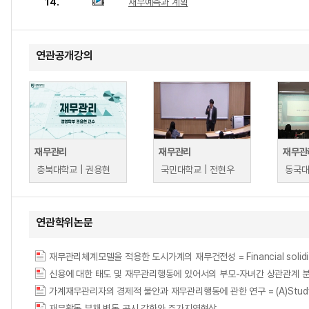
14.
재무예측과 계획
연관공개강의
재무관리
재무관리
재무관
충북대학교 | 권용현
국민대학교 | 전현우
동국대
연관학위논문
재무관리체계모델을 적용한 도시가계의 재무건전성 = Financial solidity of u
신용에 대한 태도 및 재무관리행동에 있어서의 부모-자녀간 상관관계 분석 = A Correl
가계재무관리자의 경제적 불안과 재무관리행동에 관한 연구 = (A)Study on the E
재무활동 부채 변동 공시 강화와 주가지연현상