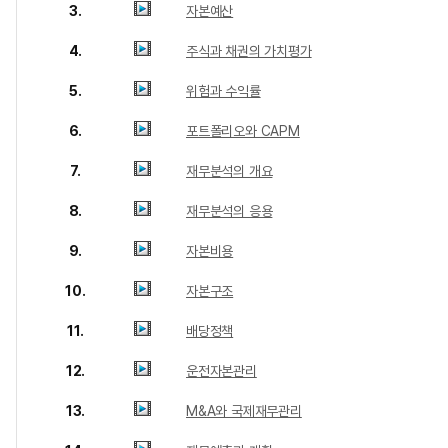
3.
자본예산
4.
주식과 채권의 가치평가
5.
위험과 수익률
6.
포트폴리오와 CAPM
7.
재무분석의 개요
8.
재무분석의 응용
9.
자본비용
10.
자본구조
11.
배당정책
12.
운전자본관리
13.
M&A와 국제재무관리