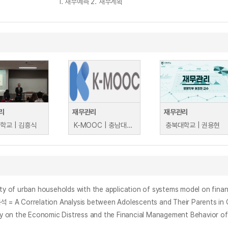
1. 재무예측 2. 재무계획
리
재무관리
재무관리
학교 | 김흥식
K-MOOC | 충남대학교 장호규
충북대학교 | 권용현
rban households with the application of systems model on finan
ation Analysis between Adolescents and Their Parents in Credi
conomic Distress and the Financial Management Behavior of th