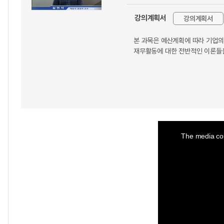
강의계획서
강의계획서
본 과목은 예산계획에 따라 기업의 
재무활동에 대한 전반적인 이론들을
This
is
a
The media cou
modal
window.