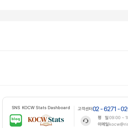
SNS
KOCW Stats Dashboard
02 - 6271 - 0
고객센터
평 일
09:00 ~ 1
이메일
kocw@ris