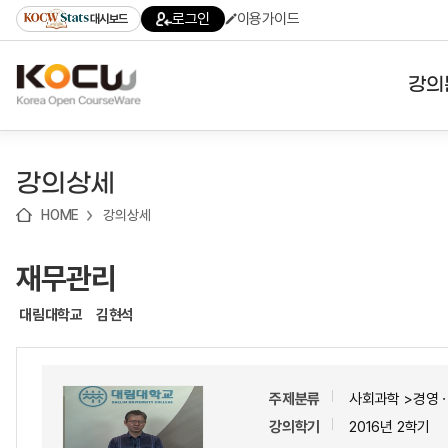
로
로
로
바
로그인
이용가이드
대시보드
가
가
가
로
기
기
기
가
(skip
기
to
강의
content)
대학
강의상세
기관
HOME
강의상세
전공
재무관리
테마
대림대학교
김현석
주제분류
사회과학 >경영
강의학기
2016년 2학기