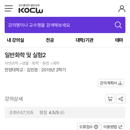
강의명이나 교수명을 검색해보세요
내 강의실
전공
대학/기관
테마
일반화학 및 실험2
자연과학 >생물ㆍ화학ㆍ환경 >화학
한양대학교
김민경
2015년 2학기
강의계획서
강의상세
조회수57,105
평점
4.5/5
(8)
오류접수
이용방법