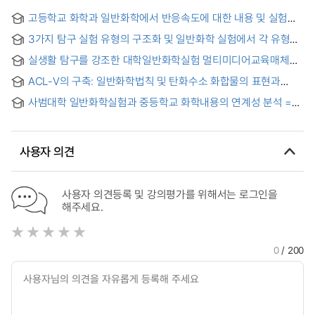
고등학교 화학과 일반화학에서 반응속도에 대한 내용 및 실험의
비교 고찰
3가지 탐구 실험 유형의 구조화 및 일반화학 실험에서 각 유형별
언어적 상호작용의 분석 = (The) Structurization of three
실생활 탐구를 강조한 대학일반화학실험 멀티미디어교육매체
inquiry-laboratory types and analysis of verbal interaction
개발 및 적용연구 = (The) Study on Development and
according to each type in a introductory chemistry course
ACL-V의 구축: 일반화학법칙 및 탄화수소 화합물의 표현과
Application to Multimedia Education source for College
처리를 위한 인공화학실험실의 확장
General Chemistry Experiment Emphasized on Actual life
사범대학 일반화학실험과 중등학교 화학내용의 연계성 분석 =
inquiry
Analysis of relationship between general chemistry
experiments in teacher's college and secondary school
chemistry contents
사용자 의견
사용자 의견등록 및 강의평가를 위해서는 로그인을
해주세요.
0
/ 200