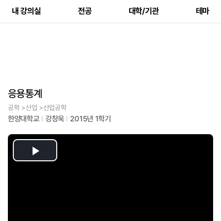
내 강의실
전공
대학/기관
테마
응용통계
공학 >산업 >산업공학
한양대학교
강창욱
2015년 1학기
Play
Video