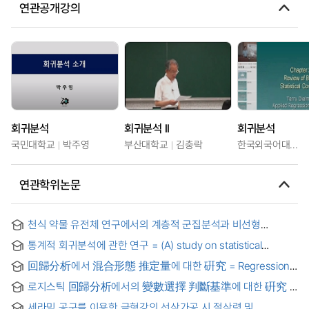
연관공개강의
회귀분석
회귀분석 ll
회귀분석
국민대학교
박주영
부산대학교
김충락
한국외국어대학교
연관학위논문
천식 약물 유전체 연구에서의 계층적 군집분석과 비선형
회귀분석을 이용한 반복측정 자료의 분석 = Analysis of the
통계적 회귀분석에 관한 연구 = (A) study on statistical
Repeated Measurement Data using the Hierarchical
regression analysis
Clustering and Nonlinear Regression Methods in Asthma
回歸分析에서 混合形態 推定量에 대한 硏究 = Regression
Pharmacogenetic Study
Shrinkage and selection via combined type estimator
로지스틱 回歸分析에서의 變數選擇 判斷基準에 대한 硏究 =
(A) Study on the Criterion of Variable Selection for Logistic
세라믹 공구를 이용한 금형강의 선삭가공 시 절삭력 및