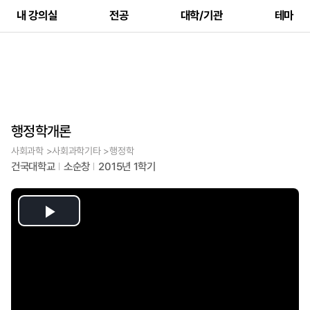
내 강의실
전공
대학/기관
테마
행정학개론
사회과학 >사회과학기타 >행정학
건국대학교
소순창
2015년 1학기
Play
Video