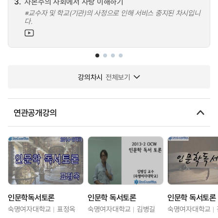
3.
자본주의 사회에서 사랑 이해하기
※교수자 및 학교(기관)의 사정으로 인해 서비스 중지된 차시입니
다.
강의차시
전체보기
연관공개강의
인문학독서토론
인문학 독서토론
인문학 독서토론
숙명여자대학교
표정옥
숙명여자대학교
김병길
숙명여자대학교