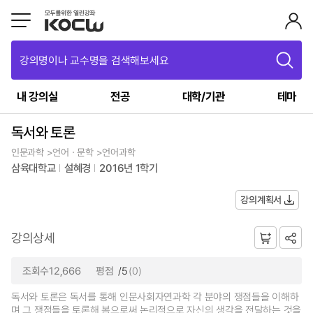
강의명이나 교수명을 검색해보세요
내 강의실
전공
대학/기관
테마
독서와 토론
인문과학 >언어ㆍ문학 >언어과학
삼육대학교
설혜경
2016년 1학기
강의계획서
강의상세
조회수12,666
평점
/5
(0)
독서와 토론은 독서를 통해 인문사회자연과학 각 분야의 쟁점들을 이해하
며 그 쟁점들을 토론해 봄으로써 논리적으로 자신의 생각을 전달하는 것을