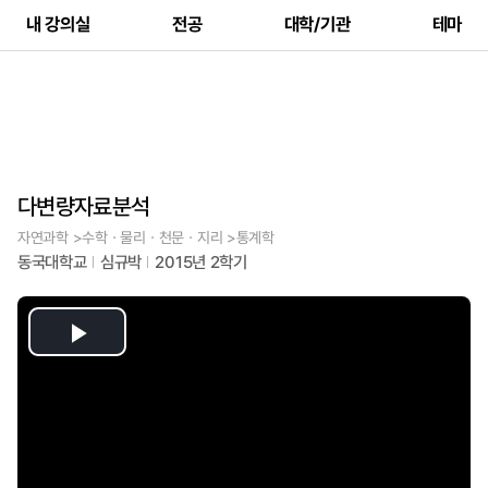
내 강의실
전공
대학/기관
테마
다변량자료분석
자연과학 >수학ㆍ물리ㆍ천문ㆍ지리 >통계학
동국대학교
심규박
2015년 2학기
Play
Video