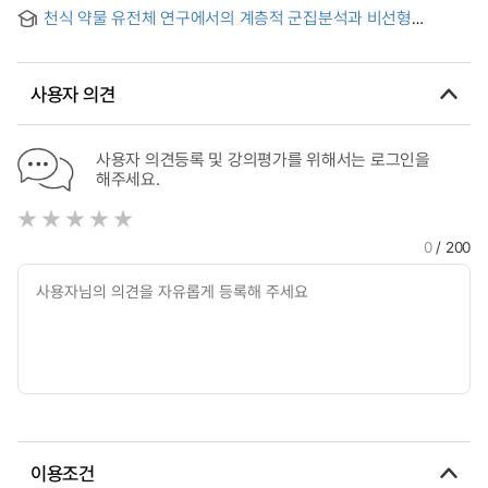
안전관리시스템의 연관성연구 = Classification analysis
천식 약물 유전체 연구에서의 계층적 군집분석과 비선형
between construction project management tasks and
회귀분석을 이용한 반복측정 자료의 분석 = Analysis of the
smart construction safety management system
Repeated Measurement Data using the Hierarchical
Clustering and Nonlinear Regression Methods in Asthma
사용자 의견
Pharmacogenetic Study
사용자 의견등록 및 강의평가를 위해서는 로그인을
해주세요.
0
/ 200
이용조건