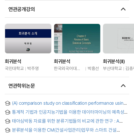
연관공개강의
회귀분석
회귀분석
회귀분석(II)
국민대학교
박주영
한국외국어대학교
박흥선
부산대학교
김충
연관학위논문
(A) comparison study on classification performance using
support vector machine = Support vector machine 기법을
통계적 기법과 인공지능기법을 이용한 데이터마이닝의 예측성과
이용한 분류성능 비교연구
비교 연구 : KOSPI 200지수와 개별주식을 중심으로 = (A)
태아심박동 자료를 위한 분류기법들의 비교에 관한 연구 : A
comparative study on stock price prediction using
Comparison Study on Classification Methods using Fetal
statistical method and artificial intelligence method : KOSPI
분류분석을 이용한 CM(건설사업관리)업무와 스마트 건설
Heart Rate Data
200 index and private stock price index