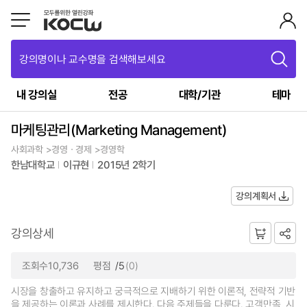
강의명이나 교수명을 검색해보세요
내 강의실
전공
대학/기관
테마
마케팅관리(Marketing Management)
사회과학 >경영ㆍ경제 >경영학
한남대학교
이규현
2015년 2학기
강의계획서
강의상세
조회수10,736
평점
/5
(0)
시장을 창출하고 유지하고 궁극적으로 지배하기 위한 이론적, 전략적 기반
을 제공하는 이론과 사례를 제시한다. 다음 주제들을 다룬다. 고객만족, 시