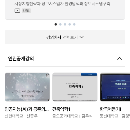
시장지향전략과 정보시스템3: 환경탐색과 정보시스템구축
URL
강의차시
전체보기
연관공개강의
인공지능(AI)과 공존의 시대, 알아야할 키워드
건축역학1
한국어듣기Ⅰ
신한대학교
신종우
금오공과대학교
김우석
동신대학교
김경