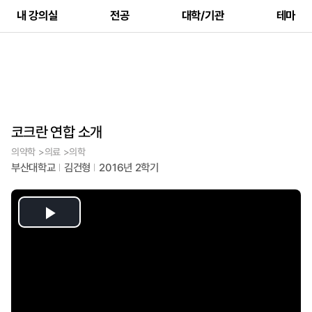
내 강의실
전공
대학/기관
테마
코크란 연합 소개
의약학 >의료 >의학
부산대학교
김건형
2016년 2학기
Play
Video