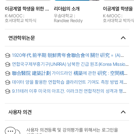
이공계열 학생을 위한 캡스톤 디자인 소개
리더쉽의 소개
K-MOOC
우송대학교
K-MOOC
호서대학교 박차식
Randlee Reddy
호서대학교 박차
연관학위논문
1920年代 前半期 朝鮮靑年會聯合會에 關한 硏究 = (A)
study on the united association of Chosun young man
연합국구제부흥기구(UNRRA) 남북한 긴급 원조(Korea Mission,
conference in the early of 1920s
1944-1949)에 대한 연구
聯合醫院 建築計劃 가이드라인 構築에 관한 硏究 : 空間構成
및 動線計劃을 中心으로 = (A) study on the development of
데이터 양을 활용한 연합학습 클라리언트 기여도 측정 방법 제시
guideline in architectural planning for incorporated clinics :
focused on the composition of space and the planning of
9.11테러 이후 미국의 아프간. 이라크전 연합작전의 성격과 행태
circulation
분석
사용자 의견
사용자 의견등록 및 강의평가를 위해서는 로그인을