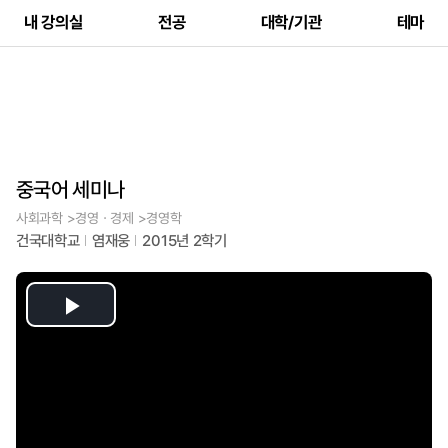
내 강의실
전공
대학/기관
테마
중국어 세미나
사회과학 >경영ㆍ경제 >경영학
건국대학교
염재웅
2015년 2학기
Play
Video