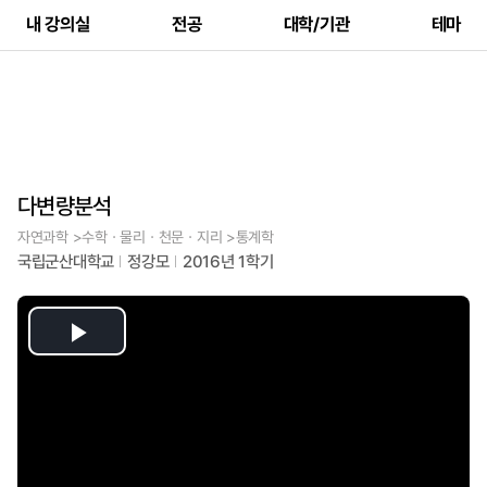
내 강의실
전공
대학/기관
테마
다변량분석
자연과학 >수학ㆍ물리ㆍ천문ㆍ지리 >통계학
국립군산대학교
정강모
2016년 1학기
Play
Video