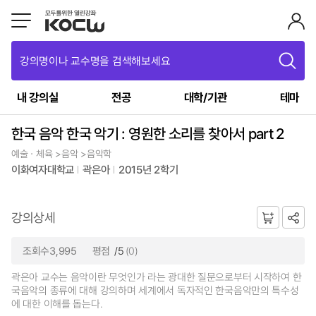
강의명이나 교수명을 검색해보세요
내 강의실
전공
대학/기관
테마
한국 음악 한국 악기 : 영원한 소리를 찾아서 part 2
예술ㆍ체육 >음악 >음악학
이화여자대학교
곽은아
2015년 2학기
강의상세
조회수3,995
평점
/5
(0)
곽은아 교수는 음악이란 무엇인가 라는 광대한 질문으로부터 시작하여 한
국음악의 종류에 대해 강의하며 세계에서 독자적인 한국음악만의 특수성
에 대한 이해를 돕는다.