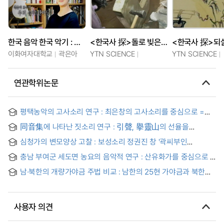
한국 음악 한국 악기 : 영원한 소리를 찾아서 part 1
<한국사 探>돌로 빚은 세종의 소리, 편경
이화여자대학교
곽은아
YTN SCIENCE
YTN SCIENCE
연관학위논문
평택농악의 고사소리 연구 : 최은창의 고사소리를 중심으로 =
(A)study on Gosasori in Pyeongtaek Nongak : case study
同音集에 나타난 짓소리 연구 : 引聲, 擧靈山의 선율을
on Choe Eun-chang's Gosasori
中心으로 = (A) Study on Chitsori as it appears in the Tong-
심청가의 변모양상 고찰 : 보성소리 정권진 창 '곽씨부인
um-chip Concentrating on Insong and Koryongsan
장사지내는 대목'을 중심으로 = (An) Abstraction of Korean
충남 부여군 세도면 농요의 음악적 연구 : 산유화가를 중심으로 =
literature study of the changing phases of 'Sim Chung Ga'
(A)Musical study on farm-working songs in Sedomyon
남·북한의 개량가야금 주법 비교 : 남한의 25현 가야금과 북한의
Buyeogun Chungnam province : concentrate on
21현 가야금을 중심으로 = Improvement Gayageum
Sanyuhwaga
rendition comparison of South Korea and North Korea :
focused on 25 strings Gayageum of South Korea & 21
사용자 의견
strings Gayageum of North Korea