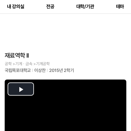
내 강의실
전공
대학/기관
테마
재료역학 II
공학 >기계ㆍ금속 >기계공학
국립목포대학교
이상찬
2015년 2학기
Play
Video