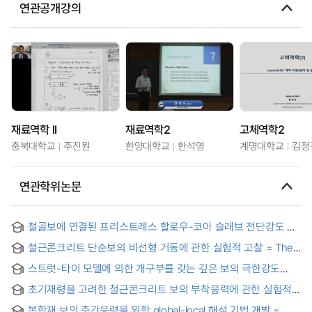
연관공개강의
재료역학 II
재료역학2
고체역학2
충북대학교
주진원
한양대학교
한석영
계명대학교
김정
연관학위논문
철골보에 연결된 프리스트레스 할로우-코아 슬래브 전단강도 =
Shear strength of prestressed Hollow-Core Slab on steel
철근콘크리트 단순보의 비선형 거동에 관한 실험적 고찰 = The
beams
Experimental Consideration for Nonlinear Behaviour of the
스트럿-타이 모델에 의한 개구부를 갖는 깊은 보의 극한강도
Simple Reinforced Concrete Beam
예측 = Prediction of ultimate strength of concrete deep
초기재령을 고려한 철근콘크리트 보의 부착응력에 관한 실험적
beams with a opening using strut-tie model
연구 = (An) Experimental Study on the Bond Stress in
복합재 보의 층간응력을 위한 global-local 해석 기법 개발 =