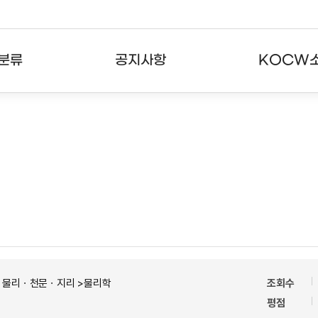
분류
공지사항
KOCW
강의
공지사항
KOCW란
강의
뉴스레터
활용안내
분야
주요통계현황
발자취
강의
서비스도움말
고객센터
ㆍ물리ㆍ천문ㆍ지리 >물리학
조회수
평점