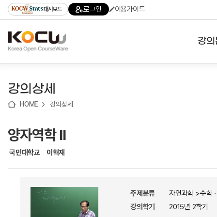
로
로
로
바
로그인
이용가이드
대시보드
가
가
가
로
기
기
기
가
(skip
기
to
강의
content)
대학
강의상세
기관
HOME
강의상세
전공
양자역학 II
테마
국민대학교
이혁재
주제분류
자연과학 >수학
강의학기
2015년 2학기