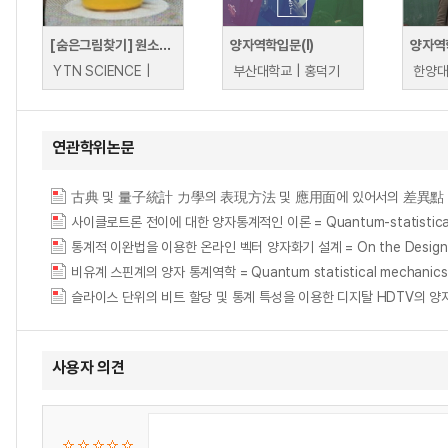
[숨은그림찾기] 원소의 성질과 주기율표
양자역학입문(I)
양자역학
YTN SCIENCE |
부산대학교 | 홍덕기
한양대
연관학위논문
古典 및 量子統計 力學의 表現方法 및 應用面에 있어서의 差異點
사이클로트론 전이에 대한 양자통계적인 이론 = Quantum-statistical theor
통계적 이완법을 이용한 온라인 벡터 양자화기 설계 = On the Design of On-
비유계 스핀계의 양자 통계역학 = Quantum statistical mechanics f
슬라이스 단위의 비트 할당 및 통계 특성을 이용한 디지탈 HDTV의 양
사용자 의견