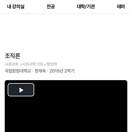
내 강의실
전공
대학/기관
테마
조직론
사회과학 >사회과학기타 >행정학
국립창원대학교
정재욱
2015년 2학기
Play
Video