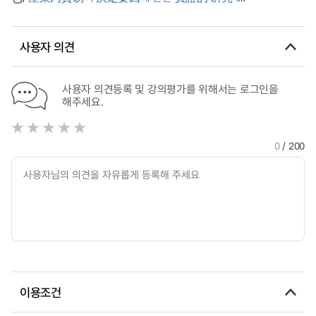
the Size of ODA budget in Local Government: Institutional
産業組織論的 接近 = (An)empirical study on the
Organization Theory
determinants of intra-industry trade in Korea: an industrial
organization approach
사용자 의견
사용자 의견등록 및 강의평가를 위해서는 로그인을
해주세요.
0
/ 200
이용조건