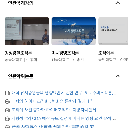
연관공개강의
행정경찰조직론
미시경영조직론
조직이론
동국대학교
김흥회
건국대학교
김종인
국민대학교
김철
연관학위논문
대학 유지충원율의 영향요인에 관한 연구: 제도주의조직론,
조직학습이론, 자원의존이론을 중심으로 = A Study on Factors
대학의 하이퍼 조직화 : 변화의 동학과 결과
Affecting the Enrollment Fulfillment Rate in Universities:
Focusing on Institutional Theory, Organizational Learning
조직의 사업 증가와 하이퍼조직화 : 지방자치단체
Theory, and Resource Dependence Theory
자체예산사업을 통해 본 공공조직의 역할 확대
지방정부의 ODA 예산 규모 결정에 미치는 영향 요인 분석 :
제도주의 조직론 관점으로 = Analysis of the Factors Affecting
産業內貿易의 決定要因에 관한 實證的 硏究 :