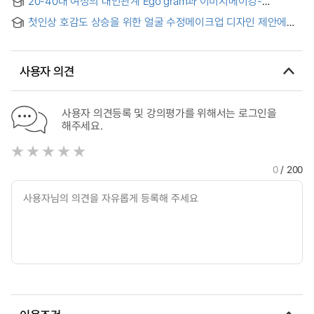
20-40대 여성의 대인관계 Ego gram과 이미지메이킹-
Program to Adolescent Self-image and self-Directed
셀프마케팅의 관계 연구 = Study on Social Relationship Ego
Learning Attitude
첫인상 호감도 상승을 위한 얼굴 수정메이크업 디자인 제안에
gram of women of age 20-40 and the relationships of
관한 연구 = The study of correction make-up for
image making-self marketing
enhancing facial likability
사용자 의견
사용자 의견등록 및 강의평가를 위해서는 로그인을
해주세요.
0
/ 200