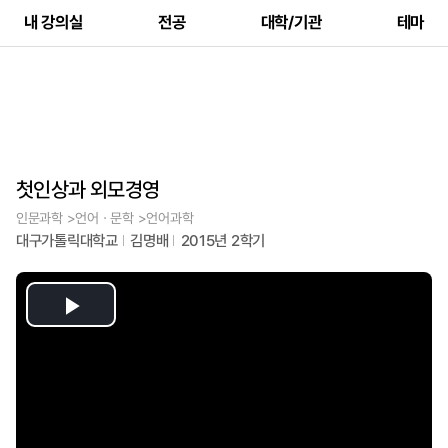
내 강의실
전공
대학/기관
테마
첫인상과 외모경영
인문과학 >언어ㆍ문학 >언어과학
대구가톨릭대학교
김명배
2015년 2학기
Play
Video