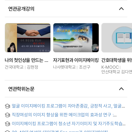
연관공개강의
나의 첫인상을 만드는 매너 이미지
자기표현과 이미지메이킹
건국대학교
김현정
나사렛대학교
조선구
K-MOOC
안산대학교 김다연
연관학위논문
얼굴 이미지메이킹 프로그램이 자아존중감, 긍정적 사고, 얼굴
이미지 효능감에 미치는 효과 분석
직장여성의 이미지 향상을 위한 메이크업의 효과성 연구 :
제주지역 20~40대 여성을 중심으로 = A study on influence
이미지메이킹 프로그램이 청소년 자기이미지 및 자기주도학습
to make-up for improvement of face image within
태도에 미치는 영향 = (A) Influence of the Image-making
professional women in Jeju region