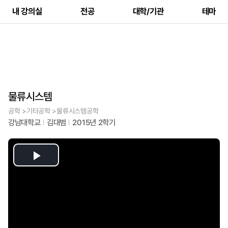
내 강의실
전공
대학/기관
테마
물류시스템
공학 >기타공학 >물류시스템공학
강남대학교
김대범
2015년 2학기
Play
Video