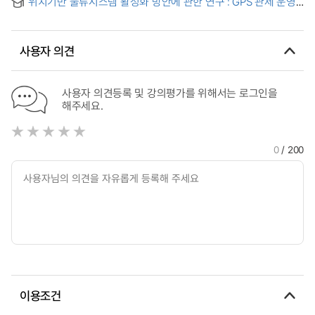
위치기반 물류시스템 활성화 방안에 관한 연구 : GPS 관제 운영
: focuses on Discount Store Logistics
중심으로 = A study on how to increase diffusion of location
based logistics system : focused on GPS control
operations
사용자 의견
사용자 의견등록 및 강의평가를 위해서는 로그인을
해주세요.
0
/ 200
이용조건