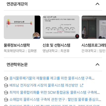
연관공개강의
물류정보시스템학
신호 및 선형시스템
시스템프로그래
목포해양대학교
김화영
영남대학교
최권휴
건국대학교
임민
연관학위논문
음식물류폐기물의 재활용률 제고를 위한 물류시스템 구축
방안에 관한 연구 = Research on How to Build a Logistics
베트남 전자상거래 시장의 물류시스템 개선방안
System to Improve the Recycling Rate of Food Waste
최적의 물류합리화를 위한 SCM 통합공동 물류시스템 구축에
관한 연구
소매업의 물류시스템 구축에 관한 연구 : 할인점 물류를 중심으로
= (A) study of structuring of retail business logistic system