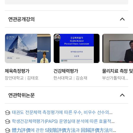
연관공개강의
체육측정평가
건강체력평가
물리치료 측정 및
장안대학교
김태호
한서대학교
김승재
부산가톨릭대학교
연관학위논문
태권도 전문체력 측정평가에 따른 우수, 비우수 선수의
특성체력에 관한연구 : 남자 고등학생 중심으로 = A Study on
학생건강체력평가(PAPS) 운영실태 분석에 따른 효율적
Characteristic Physical Strength of Excellent and Non-
운영방안 = An analysis of efficient operational strategies on
Excellent Athletes by Measurements of Physical Strength
體力評價에 관한 5段階評價方法과 回歸評價方法의
current PAPS system