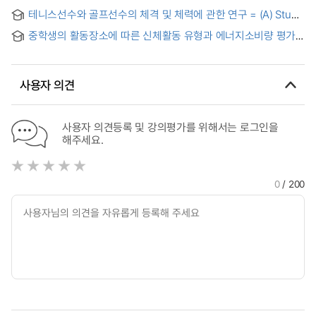
Specific to Taekwondo : Centering on High School Boys
比較硏究 = A comparison study between the rating
테니스선수와 골프선수의 체격 및 체력에 관한 연구 = (A) Study
method and regression method for evaluation of the
on Physique and Physical Fitness of the Tennis and Golf
physical fitness
중학생의 활동장소에 따른 신체활동 유형과 에너지소비량 평가
Players
= Assessment of physical activity pattern and energy
expenditure in activity environment of adolescents
사용자 의견
사용자 의견등록 및 강의평가를 위해서는 로그인을
해주세요.
0
/ 200