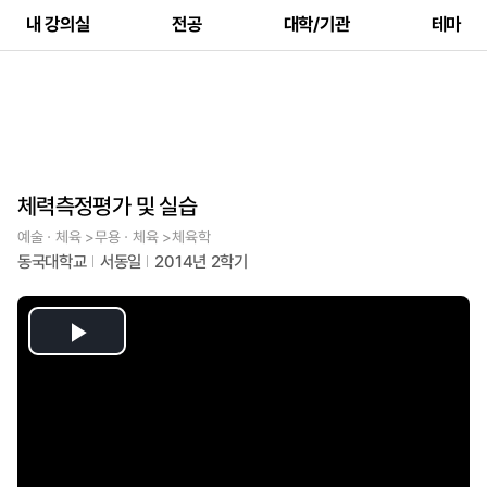
내 강의실
전공
대학/기관
테마
체력측정평가 및 실습
예술ㆍ체육 >무용ㆍ체육 >체육학
동국대학교
서동일
2014년 2학기
Play
Video