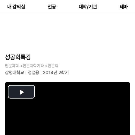
내 강의실
전공
대학/기관
테마
성공학특강
인문과학 >인문과학기타 >인문학
상명대학교
정철용
2014년 2학기
Play
Video