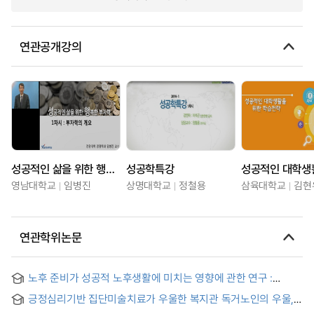
연관공개강의
성공적인 삶을 위한 행복한 부자학
성공학특강
영남대학교
임병진
상명대학교
정철용
삼육대학교
김현
연관학위논문
노후 준비가 성공적 노후생활에 미치는 영향에 관한 연구 :
용인시 거주자를 중심으로 = A study on the effects of
긍정심리기반 집단미술치료가 우울한 복지관 독거노인의 우울,
perparation for later life on successful aging : with a focus
성공적 노화, 삶의 의미 및 행복감에 미치는 영향 = Effects of