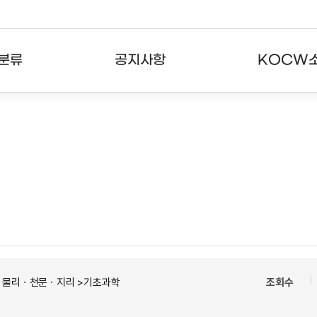
분류
공지사항
KOCW
강의
공지사항
KOCW란
강의
뉴스레터
활용안내
분야
주요통계현황
발자취
강의
서비스도움말
고객센터
ㆍ물리ㆍ천문ㆍ지리 >기초과학
조회수