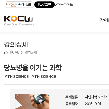
로
로
로
바
로그인
이용가이드
대시보드
가
가
가
로
기
기
기
가
(skip
기
to
강의
content)
대학
강의상세
기관
HOME
강의상세
전공
당뇨병을 이기는 과학
테마
YTN SCIENCE
YTN SCIENCE
주제분류
자연과학 >수학
등록일자
2015.10.01