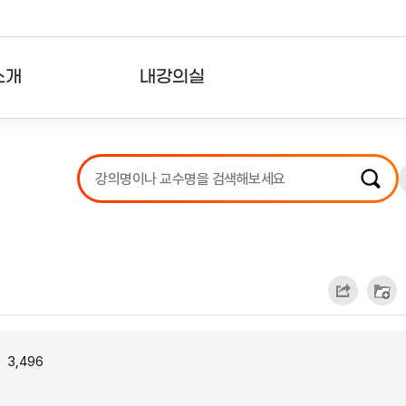
소개
내강의실
?
강의리스트
수강확인증강의
사용자의견
내강의클립
3,496