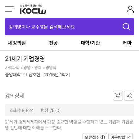
강의명이나 교수명을 검색해보세요
내 강의실
전공
대학/기관
테마
21세기 기업경영
사회과학 >경영ㆍ경제 >경영학
중앙대학교
남호헌
2015년 1학기
강의상세
조회수8,824
평점
/5
(0)
21세기 경제체제하에서 가장 중요한 역할을 수행하고 있는 기업과 기업경
영 전반에 대한 이해를 도모한다.
오류접수
이용방법