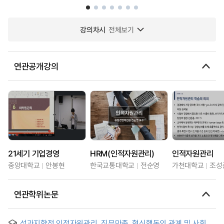
강의차시
전체보기
연관공개강의
21세기 기업경영
HRM(인적자원관리)
인적자원관리
중앙대학교
안봉현
한국교통대학교
전순영
가천대학교
조성
연관학위논문
성과지향적 인적자원관리, 직무만족, 혁신행동의 관계 및 사회적