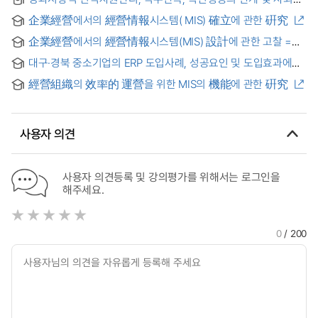
자본의 조절효과 : 중소기업을 중심으로 = The relationships
企業經營에서의 經營情報시스템( MIS) 確立에 관한 硏究
among performance-oriented human resource
management, job satisfaction and innovative behavior, and
企業經營에서의 經營情報시스템(MIS) 設計에 관한 고찰 =
the moderating effect of social capital in small business
(A) Survey on the plan of management Information System
대구·경북 중소기업의 ERP 도입사례, 성공요인 및 도입효과에
for Business Management
관한 연구
經營組織의 效率的 運營을 위한 MIS의 機能에 관한 硏究
사용자 의견
사용자 의견등록 및 강의평가를 위해서는 로그인을
해주세요.
0
/ 200