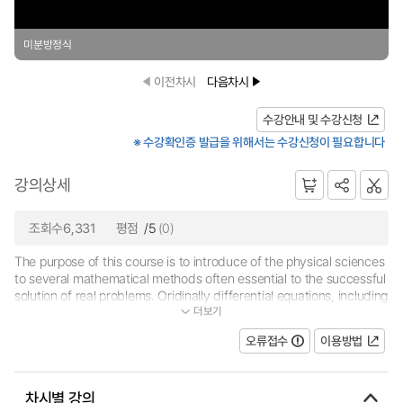
미분방정식
이전차시
다음차시
수강안내 및 수강신청
※ 수강확인증 발급을 위해서는 수강신청이 필요합니다
강의상세
조회수6,331
평점
/5
(0)
The purpose of this course is to introduce of the physical sciences
to several mathematical methods often essential to the successful
solution of real problems. Oridinally differential equations, including
더보기
a number of physical applications, are reviewed in Chapter 1. Th...
오류접수
이용방법
차시별 강의