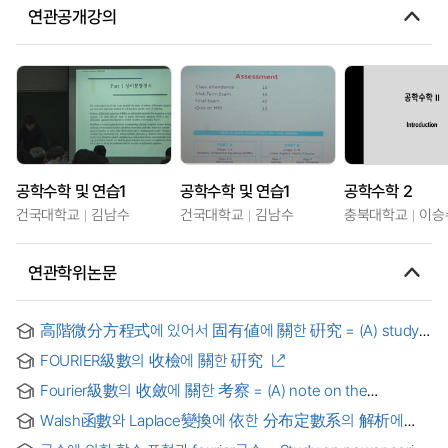
연관공개강의
공학수학 및 연습1
공학수학 및 연습1
공학수학 2
건국대학교
김남수
건국대학교
김남수
충북대학교
이승
연관학위논문
高階微分方程式에 있어서 固有値에 關한 硏究 = (A) study
of characteristic value on the high order differential
FOURIER級數의 收檢에 關한 硏究
equations
Fourier級數의 收斂에 關한 考察 = (A) note on the
convergence of Fourier series
Walsh函數와 Laplace變換에 依한 分布定數系의 解析에
關한 硏究