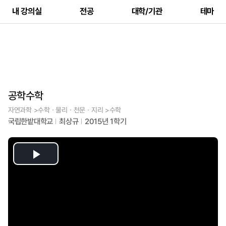
내 강의실
전공
대학/기관
테마
공학수학
자연과학 >수학ㆍ물리ㆍ천문ㆍ지리 >수학
국립한밭대학교
최상규
2015년 1학기
Play
Video