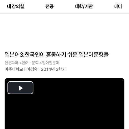
내 강의실
전공
대학/기관
테마
일본어3:한국인이 혼동하기 쉬운 일본어문형들
인문과학 >언어ㆍ문학 >일어일문학
아주대학교
이경숙
2014년 2학기
Play
Video