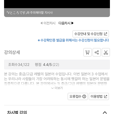
「Vところです」와 주의해야할 지시사
이전차시
다음차시
수강안내 및 수강신청
※ 수강확인증 발급을 위해서는 수강신청이 필요합니다
강의상세
조회수34,122
평점
4.4/5
(22)
본 강의는 중급/고급 레벨의 일본어 수업입니다. 이번 일본어 3 수업에서
는 우리나라 사람들이 가장 어려워하는 동시에 헷갈려 하는 일본어 문법을
집중적으로 다룹니다. 본 강의에서는 1) 중급/고급 레벨의 일본어 문법항
더보기
목 2)혼동하기 쉬운 일본어 표현...
오류접수
이용방법
차시별 강의