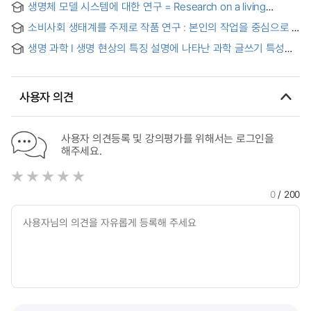
생명체 모델 시스템에 대한 연구 = Research on a living
organism model system
소비사회 생태계를 주제로 작품 연구 : 본인의 작업을 중심으로 =
A study on works topicalizing the ecology of consumption
생명 과학 I 생명 현상의 특징 설명에 나타난 과학 글쓰기 특성
society : focusing on the author's works
분석 : 경기도 소재 고등학교 2학년을 대상으로
사용자 의견
사용자 의견등록 및 강의평가를 위해서는 로그인을
해주세요.
0
/ 200