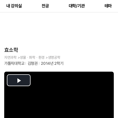
내 강의실
전공
대학/기관
테마
효소학
자연과학 >생물ㆍ화학ㆍ환경 >생명공학
가톨릭대학교
김형권
2014년 2학기
Play
Video