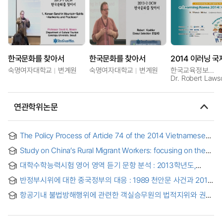
한국문화를 찾아서
한국문화를 찾아서
숙명여자대학교
변계원
숙명여자대학교
변계원
한국교육정보진흥협회
Dr. Robert Laws
연관학위논문
The Policy Process of Article 74 of the 2014 Vietnamese
Housing Law : How Inter-organizational Conflicts Lead to a
Study on China’s Rural Migrant Workers: focusing on the
Failed Policy = 베트남 주택법 제74조의 2014년 정책과정:
National New-Type Urbanization Plan (2014-2020) and the
조직간 갈등이 정책실패로 이어지는 과정
대학수학능력시험 영어 영역 듣기 문항 분석 : 2013학년도,
Hukou Reform
2014학년도 수준별 B형 및 2015학년도 수능을 중심으로 = An
반정부시위에 대한 중국정부의 대응 : 1989 천안문 사건과 2014
Analysis of Listening Items of English in College Scholastic
홍콩 시위를 중심으로
Ability Tests of 2013, 2014 and 2015
항공기내 불법방해행위에 관련한 객실승무원의 법적지위와 권한
연구 = A Study on the Legal Status and Authority of Cabin
Crew With Respect to Acts of Unlawful Interference : With
Special Reference to the Montreal Protocol of 2014