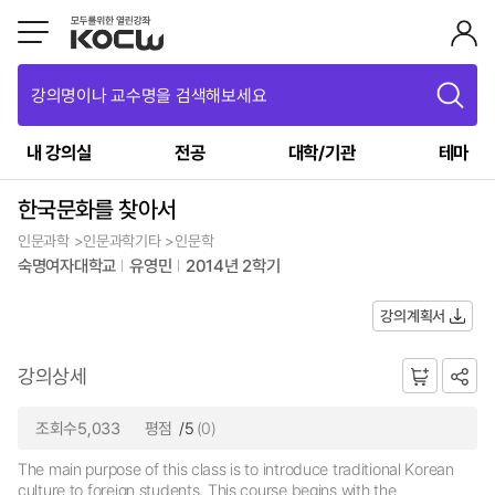
강의명이나 교수명을 검색해보세요
내 강의실
전공
대학/기관
테마
한국문화를 찾아서
인문과학 >인문과학기타 >인문학
숙명여자대학교
유영민
2014년 2학기
강의계획서
강의상세
조회수5,033
평점
/5
(0)
The main purpose of this class is to introduce traditional Korean
culture to foreign students. This course begins with the