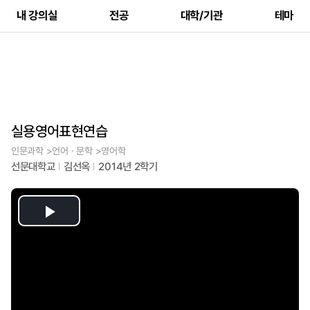
내 강의실
전공
대학/기관
테마
실용영어표현연습
인문과학 >언어ㆍ문학 >영어학
선문대학교
김선옥
2014년 2학기
Play
Video