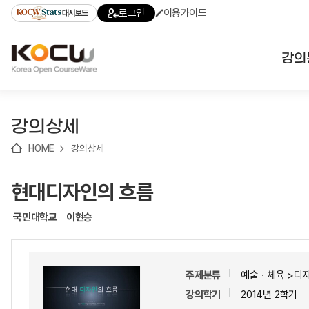
로
로
로
바
로그인
이용가이드
대시보드
가
가
가
로
기
기
기
가
(skip
기
to
강의
content)
대학
강의상세
기관
HOME
강의상세
전공
현대디자인의 흐름
테마
국민대학교
이현승
주제분류
예술ㆍ체육 >디
강의학기
2014년 2학기