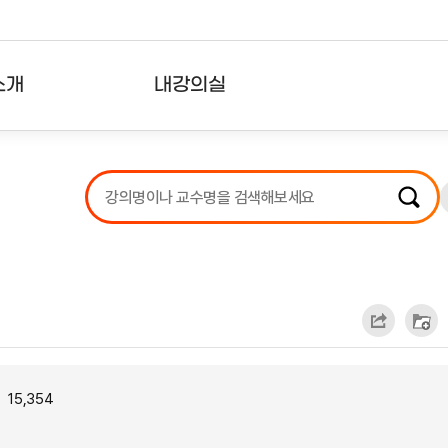
소개
내강의실
?
강의리스트
수강확인증강의
사용자의견
내강의클립
15,354