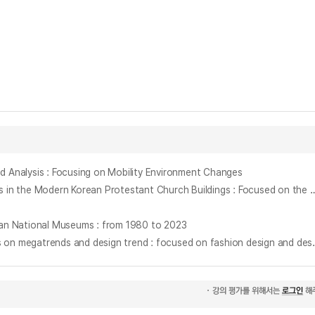
sis : Focusing on Mobility Environment Changes
現代 韓國 改新敎會建築 禮拜空間의 意匠的 特性에 關한 硏究 : 最近 디자인 傾向을 中心으로 = (A) Study on the Design of Worship Spaces in the Modern Korean P
 National Museums : from 1980 to 2023
메가트렌드의 형성요인과 디자인 트렌드 분석 : 패션 디자인의 관점과 20세기 후반 디자인 색채를 중심으로 = (The) ana