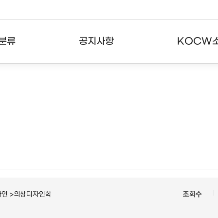
분류
공지사항
KOCW
강의
공지사항
KOCW란
강의
뉴스레터
활용안내
분야
주요통계현황
발자취
강의
서비스도움말
고객센터
자인 >의상디자인학
조회수