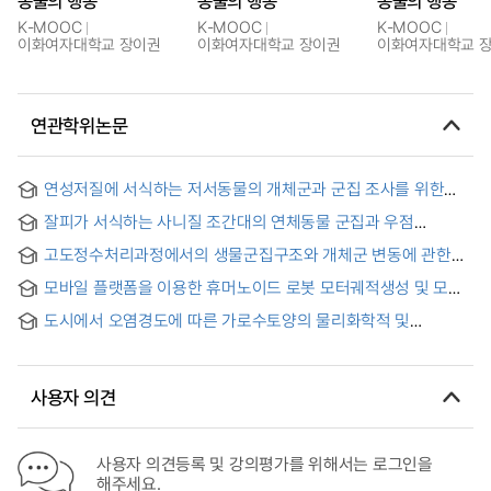
동물의 행동
동물의 행동
동물의 행동
K-MOOC
K-MOOC
K-MOOC
이화여자대학교 장이권
이화여자대학교 장이권
이화여자대학교 
연관학위논문
연성저질에 서식하는 저서동물의 개체군과 군집 조사를 위한
채집면적의 결정 = Determination of the sampling area for
잘피가 서식하는 사니질 조간대의 연체동물 군집과 우점
the population and community study of marine benthos in
개체군의 특성 = Characteristics of mollusk community &
soft bottoms
고도정수처리과정에서의 생물군집구조와 개체군 변동에 관한
dominant species populations in muddy sand intertidal
연구
zone of seagrass zostera community
모바일 플랫폼을 이용한 휴머노이드 로봇 모터궤적생성 및 모션
제어 = Humanoid Robot Motor Trajectory Generation Using
도시에서 오염경도에 따른 가로수토양의 물리화학적 및
Mobile Platform and Motion Control
미생물학적 특성
사용자 의견
사용자 의견등록 및 강의평가를 위해서는 로그인을
해주세요.