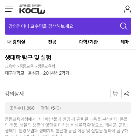
강의명이나 교수명을 검색해보세요
내 강의실
전공
대학/기관
테마
생태학 탐구 및 실험
교육학 >중등교육 >생물교육학
대구대학교
윤성규
2014년 2학기
강의상세
조회수11,866
평점
/5
(0)
중등교육과정에서 생태학(생물과 환경)과 관련된 내용을 분석한다. 동물
의 행동, 생물의 생존에 영향을 미치는 비생물적 환경요소, 개체군, 군집,
생태계, 환경오염과 생태계의 불균형 등을 이론 및 실험을 통하여 탐구하