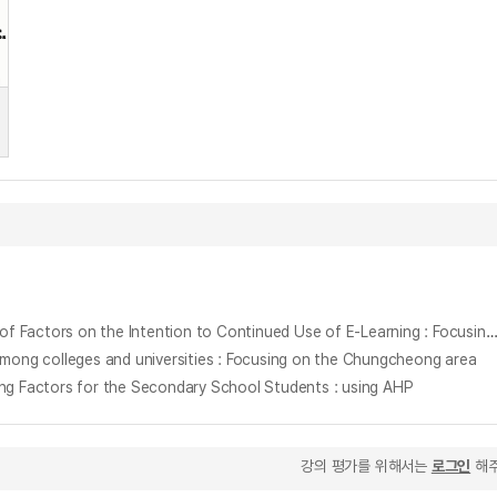
이러닝(E-Learning)의 특성이 지속적 사용의도에 미치는 영향 : 몰입의 매개효과와 조절초점(regulatory focus)의 조절효과를 중심으로 = The Effects of Factors on the Intention to Continued Use of E-Learning : Focusing on the mediating effect of immersion and the moderating effect of re
 colleges and universities : Focusing on the Chungcheong area
ctors for the Secondary School Students : using AHP
강의 평가를 위해서는
로그인
해주