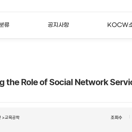
분류
공지사항
KOCW
강의
공지사항
KOCW란
강의
뉴스레터
활용안내
분야
주요통계현황
발자취
he Role of Social Network Servi
강의
서비스도움말
고객센터
반 >교육공학
조회수