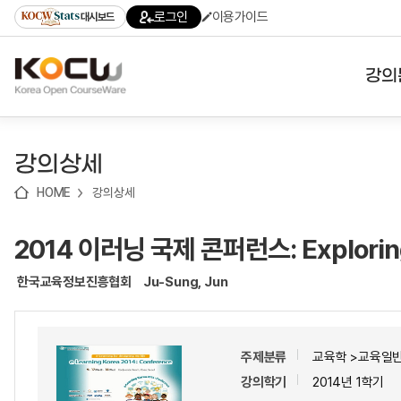
로
로
로
바
로그인
이용가이드
대시보드
가
가
가
로
기
기
기
가
(skip
기
to
강의
content)
대학
강의상세
기관
HOME
강의상세
전공
2014 이러닝 국제 콘퍼런스: Exploring t
테마
한국교육정보진흥협회
Ju-Sung, Jun
주제분류
교육학 >교육일
강의학기
2014년 1학기