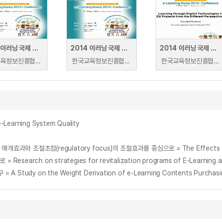
2014 이러닝 국제 콘퍼런스 : E-Learning: Designing Classroom with Teacher~
2014 이러닝 국제 콘퍼런스 : Understand Seniors’ Motivation in e-Learning through
2014 이러닝 국제 콘퍼런스 : Learning through Digital Technologies in EU~
한국교육정보진흥협회 | Kyung-Hoon, Kim
한국교육정보진흥협회 | Thomas Kuan
한국교육정보진흥협회 | Katerina Horavova
earning System Quality
ch on strategies for revitalization programs of E-Learning among
on the Weight Derivation of e-Learning Contents Purchasing Fa