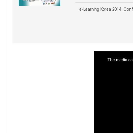
e-Learning Korea 2014: Con
This
is
a
The media cou
modal
window.