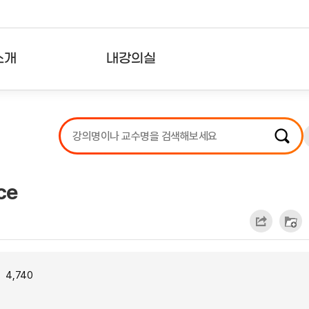
소개
내강의실
?
강의리스트
수강확인증강의
사용자의견
ce
내강의클립
4,740