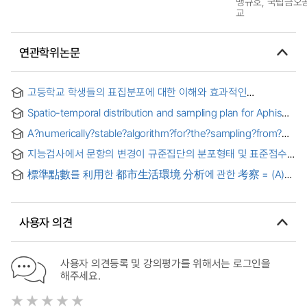
맹규호, 국립금오
교
연관학위논문
고등학교 학생들의 표집분포에 대한 이해와 효과적인
지도방법에 관한 연구 = (A) study on the effective teaching
Spatio-temporal distribution and sampling plan for Aphis
methods for the sampling distribution for High School
gossypii (Hemiptera: Aphididae) in greenhouse cucumber
Students
A?numerically?stable?algorithm?for?the?sampling?from?
with emphasis on geostatistics = 시설 오이에서
dirichlet?distribution?using?stick?breaking?method
지리통계기법을 이용한 목화진딧물 시공간분포 분석 및
지능검사에서 문항의 변경이 규준집단의 분포형태 및 표준점수
표본조사 계획
산출에 미치는 영향 : K-WAIS 바꿔쓰기와 K-WAIS-Ⅳ
標準點數를 利用한 都市生活環境 分析에 관한 考察 = (A)
기호쓰기를 중심으로 = Effects of changing items in
Study on the Analysis of Urban Settle Environment by Z-
intelligence test on distribution of norm group and
Score
computation of standardized score : focused on digit
symbol in K-WAIS and coding in K-WAIS-Ⅳ
사용자 의견
사용자 의견등록 및 강의평가를 위해서는 로그인을
해주세요.