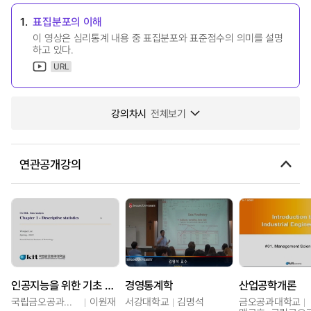
1.
표집분포의 이해
이 영상은 심리통계 내용 중 표집분포와 표준점수의 의미를 설명
하고 있다.
URL
강의차시
전체보기
연관공개강의
인공지능을 위한 기초 확률 및 통계
경영통계학
산업공학개론
국립금오공과대학교
이원재
서강대학교
김명석
금오공과대학교