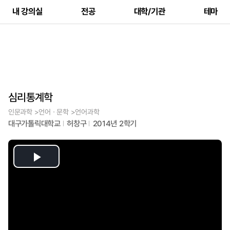
내 강의실
전공
대학/기관
테마
심리통계학
인문과학 >언어ㆍ문학 >언어과학
대구가톨릭대학교
허창구
2014년 2학기
Play
Video