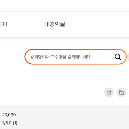
소개
내강의실
?
강의리스트
수강확인증강의
사용자의견
내강의클립
20,039
1/5.0 (1)