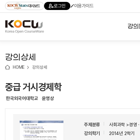
로
로
로
바
로그인
이용가이드
대시보드
가
가
가
로
기
기
기
가
(skip
기
to
강의
content)
대학
강의상세
기관
HOME
강의상세
전공
중급 거시경제학
테마
한국외국어대학교
윤영상
주제분류
사회과학 >경영
강의학기
2014년 2학기