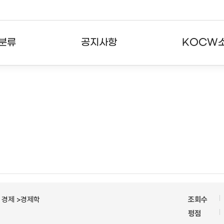
분류
공지사항
KOCW
강의
공지사항
KOCW란
강의
뉴스레터
활용안내
분야
주요통계현황
발자취
강의
서비스도움말
고객센터
ㆍ경제 >경제학
조회수
평점