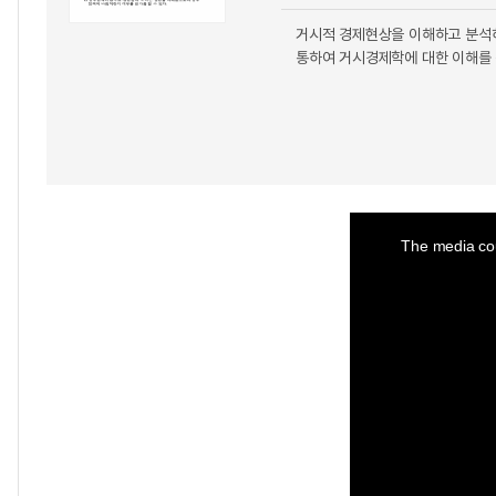
거시적 경제현상을 이해하고 분석하
통하여 거시경제학에 대한 이해를
This
is
a
The media cou
modal
window.