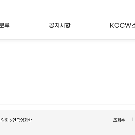
분류
공지사항
KOCW
강의
공지사항
KOCW란
강의
뉴스레터
활용안내
분야
주요통계현황
발자취
강의
서비스도움말
고객센터
극영화 >연극영화학
조회수