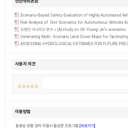
연관학위논문
Scenario-Based Safety Evaluation of Highly Automated Vehi
Risk Analysis of Test Scenarios for Autonomous Vehicles 
오영진 시나리오 연구 = (A) study on Oh Young-Jin's scenarios
Generating Multi- Scenario Land Cover Maps for Opt
ASSESSING HYDROLOGICAL EXTREMES FOR FUTURE PREC
사용자 의견
이용방법
동영상 유형 강의 이용시 필요한 프로그램
[바로가기]