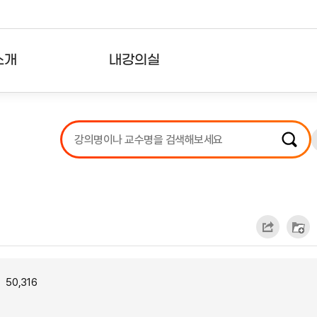
소개
내강의실
?
강의리스트
수강확인증강의
사용자의견
내강의클립
50,316