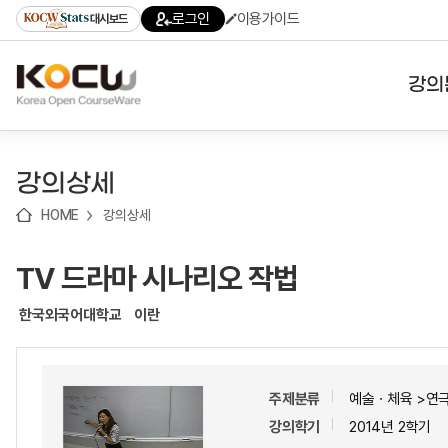
로
로
로
바
로그인
이용가이드
대시보드
가
가
가
로
기
기
기
가
(skip
기
to
강의
content)
대학
강의상세
기관
HOME
강의상세
전공
TV 드라마 시나리오 작법
테마
한국외국어대학교
이란
주제분류
예술ㆍ체육 >연
강의학기
2014년 2학기