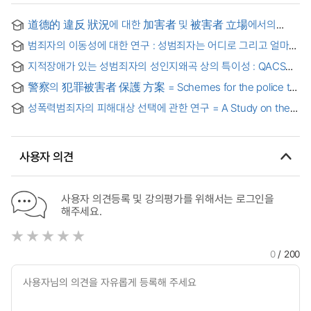
道德的 違反 狀況에 대한 加害者 및 被害者 立場에서의
兒童의 情緖的 反應 = Children's emotional responses in
범죄자의 이동성에 대한 연구 : 성범죄자는 어디로 그리고 얼마나
victimizers' and victims' roles on moral transgression
이동하는가?
situation
지적장애가 있는 성범죄자의 성인지왜곡 상의 특이성 : QACSO
검사를 중심으로 = Specificity of Cognitive Distortions in Sex
警察의 犯罪被害者 保護 方案 = Schemes for the police to
Offenders with Intellectual Disability : Based on QACSO
protect the victims of crimes
성폭력범죄자의 피해대상 선택에 관한 연구 = A Study on the
Target Selection to Victim Groups by Sexual Violence
사용자 의견
사용자 의견등록 및 강의평가를 위해서는 로그인을
해주세요.
0
/ 200