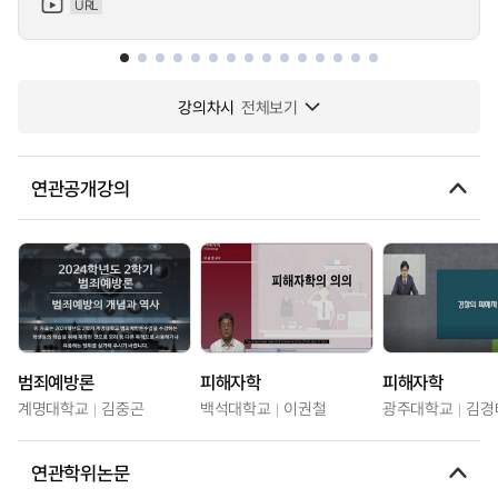
URL
강의차시
전체보기
연관공개강의
범죄예방론
피해자학
피해자학
계명대학교
김중곤
백석대학교
이권철
광주대학교
김경
연관학위논문