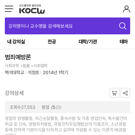
강의명이나 교수명을 검색해보세요
내 강의실
전공
대학/기관
테마
범죄예방론
사회과학 >법률 >사회법학
백석대학교
석청호
2014년 1학기
강의상세
조회수27,553
평점
/5
(0)
경찰의 방범활동, 외근순찰활동, 풍속사범 및 각종 영업단속, 특수물건의
취급 및 단속, 경범죄처벌법, 경찰관직무집행법상의 각종조치, 소년경찰
등에 관하여 기본지식을 터득하고 실무에 적응할 수 있는 이론적 배경을